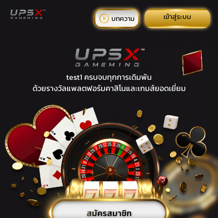
เข้าสู่ระบบ
บทความ
test1 ครบจบทุกการเดิมพัน
ด้วยรางวัลแพลตฟอร์มคาสิโนและเกมส์ยอดเยี่ยม
สมัครสมาชิก